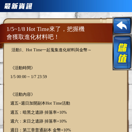
1/5~1/8 Hot Time來了，把握機
會獲取進化材料吧！
活動
1
、
Hot Time
一起蒐集進化材料與金幣～
《活動時間》
1/5 00:00 ~ 1/7 23:59
《活動內容》
週五
~
週日加開副本
Hot Time
活動
週五：暗黑之遺跡
掉落率
+10%
週六：末日之遺跡
掉落率
+10%
週日：第三章普通副本
金幣
+10%