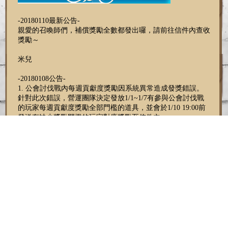
-20180110最新公告-
親愛的召喚師們，補償獎勵全數都發出囉，請前往信件內查收
獎勵～
米兒
-20180108公告-
1. 公會討伐戰內每週貢獻度獎勵因系統異常造成發獎錯誤。
針對此次錯誤，營運團隊決定發放1/1~1/7有參與公會討伐戰
的玩家每週貢獻度獎勵全部門檻的道具，並會於1/10 19:00前
發送有缺少獎勵門檻的玩家對應獎勵至信件內。
另針對本週一新開跑的公會討伐戰，討伐戰相關問題技術人員
會修正完畢，每週貢獻度獎勵僅會發放達成的最高門檻，與此
次不同，請召喚師們多加留意。
2. 針對1/7公告的討伐戰排名分數異常顯示負值問題，最終該
公會結算仍顯示正常分數，並可正常領取到對應的排名獎勵，
請該公會成員前往信件中收取系統發放的結算信件即可。
米兒